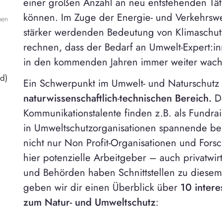
einer großen Anzahl an neu entstehenden Tät
können. Im Zuge der Energie- und Verkehrs
men
stärker werdenden Bedeutung von Klimaschut
rechnen, dass der Bedarf an Umwelt-Expert:i
in den kommenden Jahren immer weiter wach
d)
Ein Schwerpunkt im Umwelt- und Naturschutz 
naturwissenschaftlich
-
technischen Bereich.
D
Kommunikationstalente finden z.B. als Fundra
in Umweltschutzorganisationen spannende ber
nicht nur Non Profit-Organisationen und Fors
hier potenzielle Arbeitgeber – auch privatwi
und Behörden haben Schnittstellen zu diese
geben wir dir einen Überblick über
10 intere
zum Natur- und Umweltschutz
: