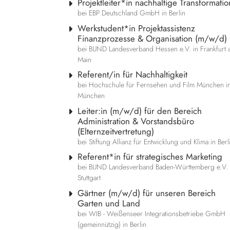
Projektleiter*in nachhaltige Transformatio
bei EBP Deutschland GmbH in Berlin
Werkstudent*in Projektassistenz
Finanzprozesse & Organisation (m/w/d)
bei BUND Landesverband Hessen e.V. in Frankfurt 
Main
Referent/in für Nachhaltigkeit
bei Hochschule für Fernsehen und Film München i
München
Leiter:in (m/w/d) für den Bereich
Administration & Vorstandsbüro
(Elternzeitvertretung)
bei Stiftung Allianz für Entwicklung und Klima in Berl
Referent*in für strategisches Marketing
bei BUND Landesverband Baden-Württemberg e.V. 
Stuttgart
Gärtner (m/w/d) für unseren Bereich
Garten und Land
bei WIB - Weißenseer Integrationsbetriebe GmbH
(gemeinnützig) in Berlin