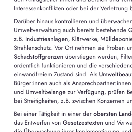
Interessenkonflikten oder bei der Verletzung
Darüber hinaus kontrollieren und überwache
Umweltverwaltung auch bereits bestehende 
z.B. Industrieanlagen, Klärwerke, Mülldepon
Strahlenschutz. Vor Ort nehmen sie Proben u
Schadstoffgrenzen
überstiegen werden, Filte
ordentlich funktionieren und die verschieden
einwandfreiem Zustand sind. Als
Umweltbeauf
Bürger:innen auch als Ansprechpartner:innen 
und Umweltbelange zur Verfügung, prüfen B
bei Streitigkeiten, z.B. zwischen Konzernen un
Bei einer Tätigkeit in einer der
obersten Lan
das Entwerfen von
Gesetzestexten
und Verwal
die Überwachung ihrer Implementierung und