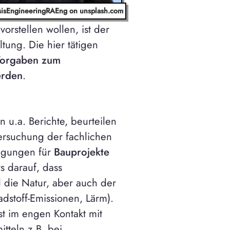
isisEngineeringRAEng on unsplash.com
vorstellen wollen, ist der
tung. Die hier tätigen
Vorgaben zum
erden
.
 u.a. Berichte, beurteilen
rsuchung der fachlichen
igungen für
Bauprojekte
s darauf, dass
 die Natur, aber auch der
dstoff-Emissionen, Lärm).
t im engen Kontakt mit
tteln z.B. bei