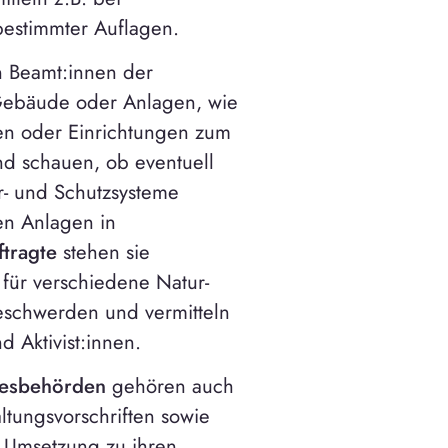
 bestimmter Auflagen.
n Beamt:innen der
Gebäude oder Anlagen, wie
ien oder Einrichtungen zum
nd schauen, ob eventuell
r- und Schutzsysteme
en Anlagen in
tragte
stehen sie
für verschiedene Natur-
eschwerden und vermitteln
d Aktivist:innen.
desbehörden
gehören auch
tungsvorschriften sowie
 Umsetzung zu ihren