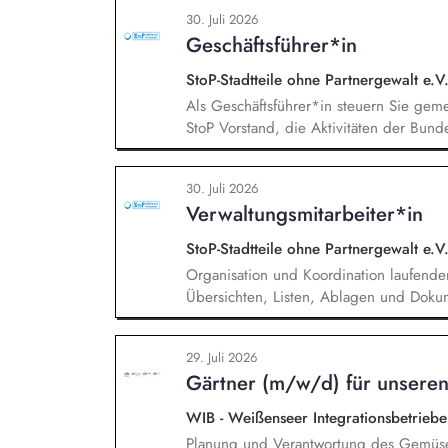
Projektleiter*innen weiter. Zu Deinen A
30. Juli 2026
Trendanalysen, Partnermanagement sowi
Geschäftsführer*in
Projekten.
StoP-Stadtteile ohne Partnergewalt e.V
Als Geschäftsführer*in steuern Sie ge
StoP Vorstand, die Aktivitäten der Bund
Projektmanagement und Verantwortung 
Gesamtsteuerung und Sicherstellung des 
30. Juli 2026
und des Vereins (Finanzierung, Control
Verwaltungsmitarbeiter*in
sowie Personalverantwortung für die Bun
StoP-Stadtteile ohne Partnergewalt e.V
Organisation und Koordination laufender
Übersichten, Listen, Ablagen und Dokum
Anfragen und interner Kommunikation. U
Veranstaltungen (online und in Präsenz).
29. Juli 2026
insbesondere bei der Verwaltung der Mit
Gärtner (m/w/d) für unseren
und bei der Organisation von Vereinsg
WIB - Weißenseer Integrationsbetrie
Planung und Verantwortung des Gemüs