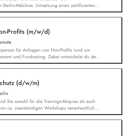
n Berlin-Malchow, Umsetzung eines zertifizierten
terstützung der Teilnehmenden und Beschäftigten,
ner zweckmäßigen Arbeitsplatzgestaltung,
eits-, Arbeitsschutz- und
on-Profits (m/w/d)
remote
chperson für Anfragen von Non-Profits rund um
ement und Fundraising. Dabei entwickelst du den
Angebotserstellung bis zur eigenverantwortlichen
erausforderungen entwickelst du passgenaue
ionen zu zentralen Fragen ihrer finanziellen
schutz (d/w/m)
icklung.
rlin
ind Sie sowohl für die Trainings-Akquise als auch
von ca. zweistündigen Workshops verantwortlich.
n Institutionen und Organisationen für Trainings
d -videos (z. B. Kitas, Schulen, Sportvereine
/Jugendreiseveranstalter). Eigenständige
ngerechter Trainings in digitalen Formaten sowie