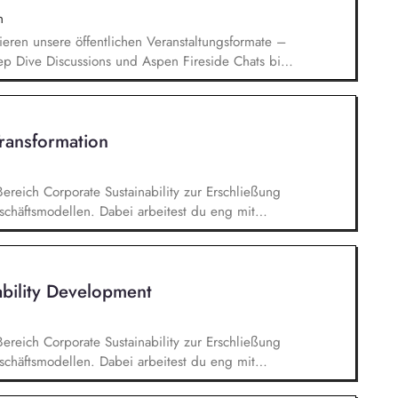
n
ieren unsere öffentlichen Veranstaltungsformate –
ep Dive Discussions und Aspen Fireside Chats bis
spen Summer Party, der Aspen Gala und neuen
ren aktuelle politische Themen und gewinnen
ionspartnerinnen aus Politik, Wirtschaft,
Transformation
aft.
Bereich Corporate Sustainability zur Erschließung
chäftsmodellen. Dabei arbeitest du eng mit
entwickelst dieses gemeinsam mit erfahrenen
ufgaben gehören vor allem: Strategieentwicklung:
rategie und Geschäftsmodellen, Trendanalysen:
ability Development
- und Regulatoriktrends, Partnermanagement:
en, Kooperationen und Netzwerken, Akquisition von
Bereich Corporate Sustainability zur Erschließung
chäftsmodellen. Dabei arbeitest du eng mit
entwickelst dieses gemeinsam mit erfahrenen