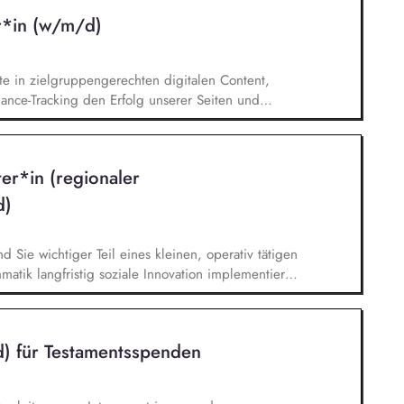
ion mit unseren externen Dienstleistern, Sie tragen
r*in (w/m/d)
irst-Level-Supports für das GFF-Team.
e in zielgruppengerechten digitalen Content,
mance-Tracking den Erfolg unserer Seiten und
ls strategische*r Sparringspartner*in für digitale
z von KI. Du übernimmst die technische und
ebseiten-Landschaft und verantwortest die
ter*in (regionaler
Spot.
d)
nd Sie wichtiger Teil eines kleinen, operativ tätigen
atik langfristig soziale Innovation implementiert.
bei der Umsetzung der Stiftungsprogrammatik und
gsstrategie der Stiftung weiter. Sie übersetzen
agsangebundene Handlungsansätze entlang unserer
) für Testamentsspenden