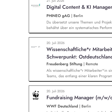
21. Juli 2026
dabei verantwortlich für die Kommunikat
Digital Content & KI Manage
die Verantwortung für die Qualität des F
PHINEO gAG
|
Berlin
Du übersetzt unsere Themen und Projekt
behältst über ein systematisches Perfor
Mailings im Blick und berätst das Team a
Trends, Plattformfragen und den Einsat
20. Juli 2026
operative Betreuung unserer gesamten W
Wissenschaftliche*r Mitarbei
strategische Weiterentwicklung von Hub
Schwerpunkt: Ostdeutschlan
Freudenberg Stiftung
|
Remote
Als wissenschaftliche*r Mitarbeiter*in si
Teams, das entlang einer klaren Programm
Sie unterstützen die Geschäftsführung 
entwickeln dabei die Internationalisierun
20. Juli 2026
wissenschaftliche Erkenntnisse in allt
Fundraising Manager (m/w/d
Stiftungsprogrammatik.
WWF Deutschland
|
Berlin