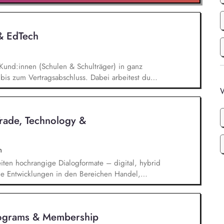
 & EdTech
Kund:innen (Schulen & Schulträger) in ganz
bis zum Vertragsabschluss. Dabei arbeitest du
 auch mit qualifizierten Inbound-Anfragen in einem
W
onaten. Außerdem repräsentierst du uns auf
n im Bildungsbereich und trägst aktiv dazu bei,
Trade, Technology &
ren.
n
iten hochrangige Dialogformate – digital, hybrid
elle Entwicklungen in den Bereichen Handel,
che Sicherheit und bereiten diese für
Publikationen und politische Diskussionen auf.
t*innen sowie Diskussionspartner aus Politik,
rograms & Membership
chaft.