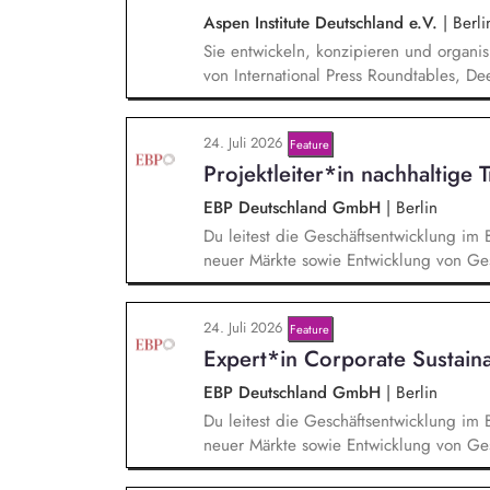
Aspen Institute Deutschland e.V.
|
Berli
Sie entwickeln, konzipieren und organis
von International Press Roundtables, De
hin zu besonderen Formaten wie der A
Veranstaltungsformaten. Sie identifizie
24. Juli 2026
Feature
hochrangige Referentinnen sowie Diskuss
Projektleiter*in nachhaltige 
Wissenschaft, Medien und Zivilgesellsch
EBP Deutschland GmbH
|
Berlin
Du leitest die Geschäftsentwicklung im 
neuer Märkte sowie Entwicklung von Ges
einem bestehenden Team zusammen und 
Projektleiter*innen weiter. Zu Deinen A
24. Juli 2026
Feature
Entwurf und Umsetzung von Wachstumsst
Expert*in Corporate Sustain
Frühzeitige Identifikation von Branchen
Aufbau von strategischen Partnerschaft
EBP Deutschland GmbH
|
Berlin
Aufträgen, Neukunden und Projekten.
Du leitest die Geschäftsentwicklung im 
neuer Märkte sowie Entwicklung von Ges
einem bestehenden Team zusammen und 