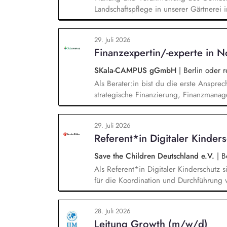
Landschaftspflege in unserer Gärtnerei i
Bio-Anbaus, fachliche Anleitung und Un
Organisation der Arbeitsabläufe und ei
29. Juli 2026
Überwachung der Einhaltung von Gesundh
Finanzexpertin/-experte in N
Unfallverhütungsvorschriften.
SKala-CAMPUS gGmbH
|
Berlin oder 
Als Berater:in bist du die erste Anspre
strategische Finanzierung, Finanzmanag
gesamten Prozess von der Anfrage über 
Umsetzung. Auf Basis der jeweiligen H
29. Juli 2026
Beratungsprozesse und berätst Organisat
Referent*in Digitaler Kinder
Steuerung und strategischen Weiterentw
Save the Children Deutschland e.V.
|
Be
Als Referent*in Digitaler Kinderschutz s
für die Koordination und Durchführung 
Identifikation, Ansprache und Akquise vo
zum sensiblen Umgang mit Kinderfotos un
28. Juli 2026
und -verbände, Jugendverbände, Kinder-
Leitung Growth (m/w/d)
Konzeption und Durchführung zielgruppe