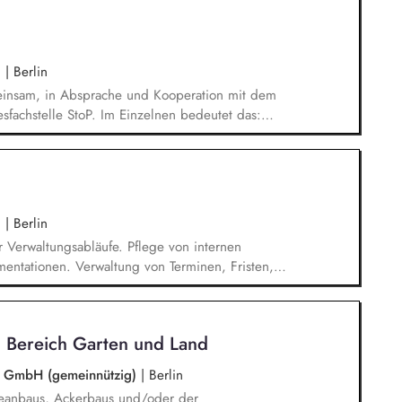
ufgaben gehören vor allem: Strategieentwicklung,
e Akquisition von Aufträgen, Neukunden und
.
|
Berlin
meinsam, in Absprache und Kooperation mit dem
esfachstelle StoP. Im Einzelnen bedeutet das:
für die Umsetzung des Gesamtprojektes,
wirtschaftlichen Betriebes der Geschäftsstelle
ling), Akquise von Fördermitteln und Spenden
desfachstelle mit 4 Mitarbeitenden.
.
|
Berlin
 Verwaltungsabläufe. Pflege von internen
entationen. Verwaltung von Terminen, Fristen,
nterstützung bei der Organisation von
 Administrative Unterstützung der Vereinsarbeit,
gliederdaten, Mitgliedsbeiträge, Vereinsregister
 Bereich Garten und Land
remien.
be GmbH (gemeinnützig)
|
Berlin
eanbaus, Ackerbaus und/oder der