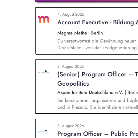
4. August 2026
Account Executive - Bildung
Magma Mathe
|
Berlin
Du verantwortest die Gewinnung neuer 
Deutschland - von der Leadgenerierung 
sowohl mit selbst generierten Leads als
typischen Sales-Zyklus von rund zwei M
3. August 2026
Messen, Konferenzen und Veranstaltunge
(Senior) Program Officer – 
unsere Marke in Deutschland zu etablie
Geopolitics
Aspen Institute Deutschland e.V.
|
Berli
Sie konzipieren, organisieren und begle
und in Präsenz. Sie identifizieren aktu
Technologie, Geopolitik und wirtschaftli
Veranstaltungen, Hintergrundgespräche, 
3. August 2026
Sie identifizieren und gewinnen Referen
Program Officer – Public P
Wirtschaft, Wissenschaft und Zivilgesells