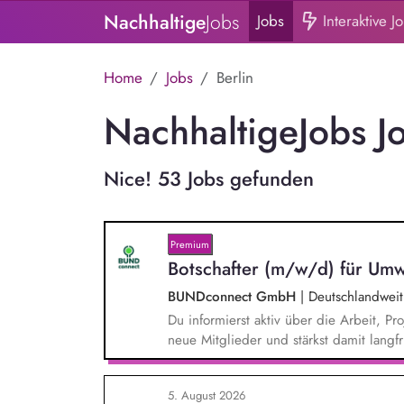
Nachhaltige
Jobs
Jobs
Interaktive J
Home
Jobs
Berlin
NachhaltigeJobs Jo
Nice! 53 Jobs gefunden
Premium
Botschafter (m/w/d) für Umw
BUNDconnect GmbH
|
Deutschlandweit
Du informierst aktiv über die Arbeit,
neue Mitglieder und stärkst damit langf
beantwortest Fragen zu Umwelt-, Arten
Gewissen. Du unterstützt Kampagnen un
5. August 2026
von Unterschriften für Petitionen.