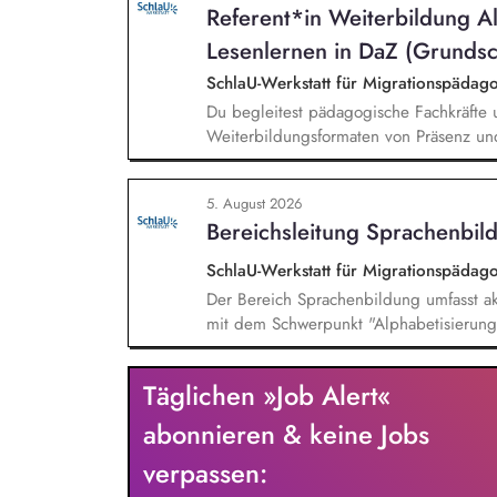
Referent*in Weiterbildung A
Lesenlernen in DaZ (Grundsc
SchlaU-Werkstatt für Migrationspäd
Du begleitest pädagogische Fachkräfte 
Weiterbildungsformaten von Präsenz un
und erstellst Online-Selbstlernkurse für 
Schwerpunkte liegen dabei auf den Ber
5. August 2026
Mehrsprachigkeitsbewusstsein und Alpha
Bereichsleitung Sprachenbild
SchlaU-Werkstatt für Migrationspäd
Der Bereich Sprachenbildung umfasst ak
mit dem Schwerpunkt "Alphabetisierung 
weitere auf Unterrichtsmaterial bezoge
sprachensensibles und rassismuskritisch
Täglichen »Job Alert«
Berufliche Bildung. Der Bereich Sprache
zielgruppengerechte und innovative Unt
abonnieren & keine Jobs
Fachkräfte mit daran angeschlossenen W
verpassen: