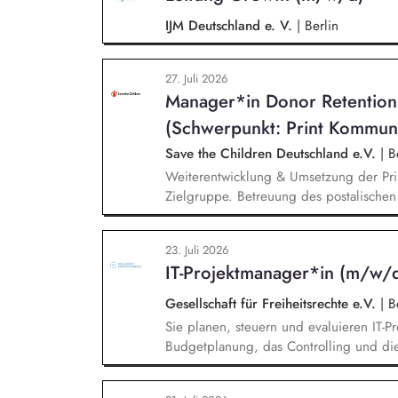
in Präsenz bei Auftraggebern.
IJM Deutschland e. V.
|
Berlin
27. Juli 2026
Manager*in Donor Retentio
(Schwerpunkt: Print Kommun
Save the Children Deutschland e.V.
|
Be
Weiterentwicklung & Umsetzung der Pri
Zielgruppe. Betreuung des postalische
und Spendenaufrufe sowie der Print Kom
Produktion von Content für die Print 
23. Juli 2026
Team Brand, Content & Publikationen. R
IT-Projektmanager*in (m/w/
andere Kanäle und Medien.
Gesellschaft für Freiheitsrechte e.V.
|
Be
Sie planen, steuern und evaluieren IT-Pr
Budgetplanung, das Controlling und die
Wissensmanagement und begleiten die M
unserer Cloud-Dienste, Sie arbeiten mi