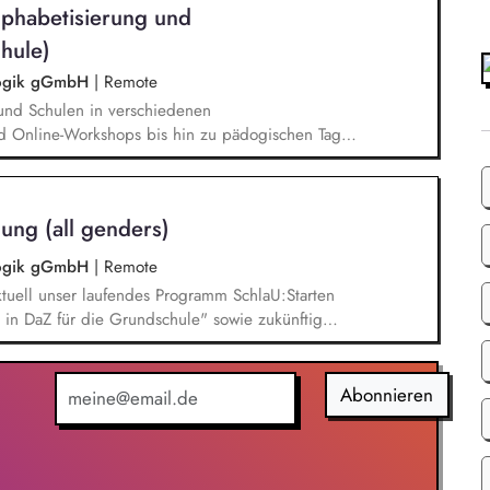
lphabetisierung und
hule)
agogik gGmbH
|
Remote
und Schulen in verschiedenen
d Online-Workshops bis hin zu pädogischen Tagen
unsere Plattform schlau-lernen.org. Die inhaltlichen
eichen Lesen lernen,
betisierung in der Grundschule.
ung (all genders)
agogik gGmbH
|
Remote
tuell unser laufendes Programm SchlaU:Starten
in DaZ für die Grundschule" sowie zukünftig
ne Projekte mit den Schwerpunkten
es Deutschlernen von der Grundschule bis in die
nbildung entwickelt in seinen Projekten dazu
Abonnieren
errichtsmaterialien und begleitet pädagogische
eiterbildungsangeboten online wie offline.