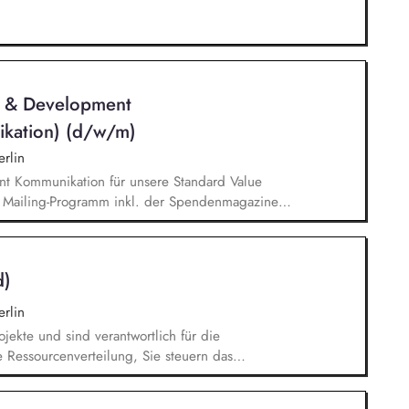
n & Development
ikation) (d/w/m)
rlin
nt Kommunikation für unsere Standard Value
n Mailing-Programm inkl. der Spendenmagazine
munikation innerhalb unserer Donor Journeys. Ko-
Kommunikation in enger Zusammenarbeit mit dem
edaktion und Prüfung von Content/Texten für
d)
rlin
ojekte und sind verantwortlich für die
 Ressourcenverteilung, Sie steuern das
igration sowie die fortlaufende Verwaltung
t der Systemadministration zusammen und sind