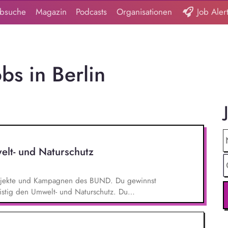
obsuche
Magazin
Podcasts
Organisationen
Job Aler
bs in Berlin
elt- und Naturschutz
 Projekte und Kampagnen des BUND. Du gewinnst
ristig den Umwelt- und Naturschutz. Du
- und Klimaschutz nach bestem Wissen und
d Aktionen, beispielsweise durch das Sammeln