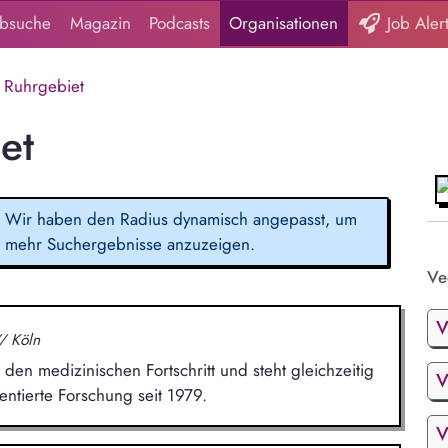
obsuche
Magazin
Podcasts
Organisationen
Job Aler
Ruhrgebiet
et
Wir haben den Radius dynamisch angepasst, um
mehr Suchergebnisse anzuzeigen.
Ve
V
/ Köln
den medizinischen Fortschritt und steht gleichzeitig
V
entierte Forschung seit 1979.
V