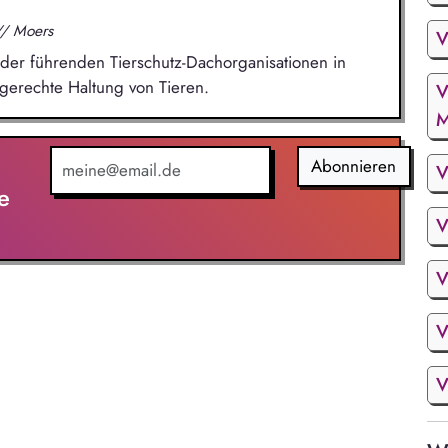
// Moers
V
 der führenden Tierschutz-Dachorganisationen in
tgerechte Haltung von Tieren.
V
M
Abonnieren
V
e
V
V
V
V