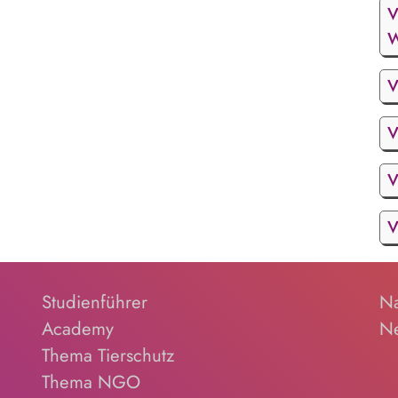
V
W
V
V
V
V
Studienführer
Na
Academy
Ne
Thema Tierschutz
Thema NGO