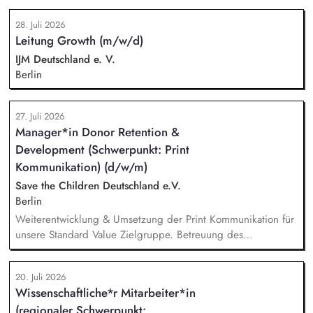
wickelst den Zahlungsverkehr ab und unterstützt bei Lohn-
28. Juli 2026
und Gehaltsabrechnung sowie im Steuer- und Meldewesen.
Leitung Growth (m/w/d)
Zudem übernimmst Du eigenständig Abschlussarbeiten sowie
Kosten- und Leistungsrechnung und bringst Dich in
IJM Deutschland e. V.
bereichsübergreifende Themen ein.
Berlin
27. Juli 2026
Manager*in Donor Retention &
Development (Schwerpunkt: Print
Kommunikation) (d/w/m)
Save the Children Deutschland e.V.
Berlin
Weiterentwicklung & Umsetzung der Print Kommunikation für
unsere Standard Value Zielgruppe. Betreuung des
postalischen Mailing-Programm inkl. der Spendenmagazine
und Spendenaufrufe sowie der Print Kommunikation innerhalb
20. Juli 2026
unserer Donor Journeys. Ko-Produktion von Content für die
Wissenschaftliche*r Mitarbeiter*in
Print Kommunikation in enger Zusammenarbeit mit dem Team
(regionaler Schwerpunkt:
Brand, Content & Publikationen. Redaktion und Prüfung von