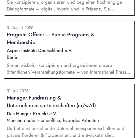
Sie konzipieren, organisieren und begleiten hochrangige
Dialogformate – digital, hybrid und in Präsenz. Sie
identifizieren aktuelle Entwicklungen in den Bereichen
Handel, Technologie, Geopolitik und wirtschaftliche
3. August 2026
Sicherheit und bereiten diese für Veranstaltungen,
Program Officer – Public Programs &
Hintergrundgespräche, Publikationen und politische
Membership
Diskussionen auf. Sie identifizieren und gewinnen
Referent*innen sowie Diskussionspartner aus Politik,
Aspen Institute Deutschland e.V.
Wirtschaft, Wissenschaft und Zivilgesellschaft.
Berlin
Sie entwickeln, konzipieren und organisieren unsere
öffentlichen Veranstaltungsformate – von International Press
Roundtables, Deep Dive Discussions und Aspen Fireside
Chats bis hin zu besonderen Formaten wie der Aspen
31. Juli 2026
Summer Party, der Aspen Gala und neuen
Manager Fundraising &
Veranstaltungsformaten. Sie identifizieren aktuelle politische
Unternehmenspartnerschaften (m/w/d)
Themen und gewinnen hochrangige Referentinnen sowie
Diskussionspartnerinnen aus Politik, Wirtschaft, Wissenschaft,
Das Hunger Projekt e.V.
Medien und Zivilgesellschaft.
München oder Homeoffice, hybrides Arbeiten
Du betreust bestehende Unternehmenspartnerschaften und
private Förderer & Förderinnen, und entwickelst die