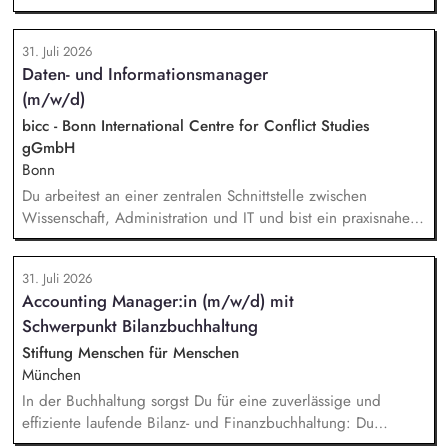
Zusammenarbeit systematisch weiter. Du identifizierst neue
Unternehmen und Förderer & Förderinnen und sprichst sie
31. Juli 2026
aktiv an. Du planst und setzt Fundraising-Maßnahmen
Daten- und Informationsmanager
eigenständig um und verfolgst deren Ergebnisse. Du
(m/w/d)
arbeitest eng mit der Landesdirektion, dem Marketing und
unseren Programmkollegen zusammen.
bicc - Bonn International Centre for Conflict Studies
gGmbH
Bonn
Du arbeitest an einer zentralen Schnittstelle zwischen
Wissenschaft, Administration und IT und bist ein praxisnaher
Allrounder in den verschiedenen Themenbereichen. In dieser
Rolle betreust Du unsere Bibliothek, entwickelst unser
31. Juli 2026
Forschungsinformationssystem (FIS) und das institutionelle
Accounting Manager:in (m/w/d) mit
Forschungsdatenmanagement (FDM) weiter. Du sicherst die
Schwerpunkt Bilanzbuchhaltung
Qualität und Nachvollziehbarkeit von
Forschungsinformationen und unterstützt durch Analysen,
Stiftung Menschen für Menschen
Kennzahlen und Berichte die strategische Steuerung des
München
Instituts.
In der Buchhaltung sorgst Du für eine zuverlässige und
effiziente laufende Bilanz- und Finanzbuchhaltung: Du
bearbeitest Bankgeschäfte, Kreditoren und Debitoren,