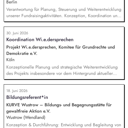
Konzeption, Planung und Durchführung unserer
Berlin
Demokratieveranstaltungen, Moderation der Veranstaltungen
Verantwortung für Planung, Steuerung und Weiterentwicklung
und Vorbereitung der Panelgäste.
unserer Fundraisingaktivitäten. Konzeption, Koordination und
Umsetzung zentraler Fundraisingkampagnen (z. B. Frühjahr,
Jahresende, Aktionen). Aufbau, Pflege und strategische
30. Juni 2026
Weiterentwicklung der Spender:innen‑ und
Koordination Wi.e.dersprechen
Großspender:innen‑Beziehungen. Drittmittelmanagement:
Antragstellung, Berichte, Mittelabrufe und Fristenkontrolle.
Projekt Wi.e.dersprechen, Komitee für Grundrechte und
Budget‑ und Liquiditätsplanung sowie laufendes
Demokratie e.V.
Finanzmonitoring.
Köln
Konzeptionelle Planung und strategische Weiterentwicklung
des Projekts insbesondere vor dem Hintergrund aktueller
politischer Entwicklungen in den Projektregionen,
Öffentlichkeitsarbeit Print und web in Deutsch und Englisch,
18. Juni 2026
Vertretung des Projekts bei Vorträgen, Netzwerk- u.
Bildungsreferent*in
Fundraisingveranstaltungen, Weiterentwicklung des
Privatspendenfundraisings, regelmäßige Kommunikation mit
KURVE Wustrow – Bildungs- und Begegnungsstätte für
und das Gewinnen von (neuen) Spender*innen, Organisation
gewaltfreie Aktion e.V.
und Begleitung der etwa jährlich stattfindenden
Wustrow (Wendland)
Dialogseminare.
Konzeption & Durchführung: Entwicklung und Begleitung von