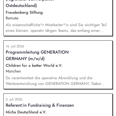
Content/Texten für andere Kanäle und Medien.
Ostdeutschland)
Freudenberg Stiftung
Remote
Als wissenschaftliche*r Mitarbeiter*in sind Sie wichtiger Teil
eines kleinen, operativ tätigen Teams, das entlang einer
klaren Programmatik langfristig soziale Innovation
implementiert. Sie unterstützen die Geschäftsführung bei der
16. Juli 2026
Umsetzung der Stiftungsprogrammatik und entwickeln dabei
Programmleitung GENERATION
die Internationalisierungsstrategie der Stiftung weiter. Sie
GERMANY (m/w/d)
übersetzen wissenschaftliche Erkenntnisse in
alltagsangebundene Handlungsansätze entlang unserer
Children for a better World e.V.
Stiftungsprogrammatik.
München
Du verantwortest die operative Abwicklung und die
Weiterentwicklung von GENERATION GERMANY. Dabei
arbeitest Du im Team und auch eng mit unserem Vorstand
zusammen und übernimmst Verantwortung für die Strategie,
2. Juli 2026
die Umsetzung und das Wachstum des Programms. Dazu
Referent:in Fundraising & Finanzen
gehören insbesondere: Inhaltliche, strategische und
organisatorische Weiterentwicklung des Programms,
Micha Deutschland e.V.