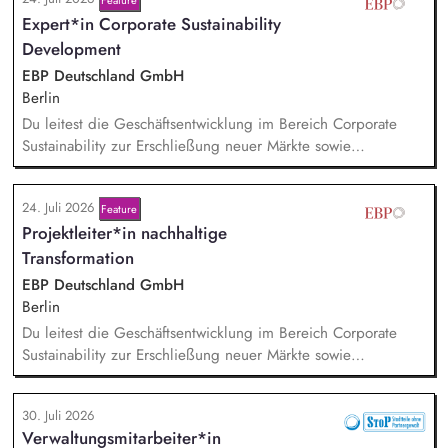
Summer Party, der Aspen Gala und neuen
Expert*in Corporate Sustainability
Veranstaltungsformaten. Sie identifizieren aktuelle politische
Themen und gewinnen hochrangige Referentinnen sowie
Development
Diskussionspartnerinnen aus Politik, Wirtschaft, Wissenschaft,
EBP Deutschland GmbH
Medien und Zivilgesellschaft.
Berlin
Du leitest die Geschäftsentwicklung im Bereich Corporate
Sustainability zur Erschließung neuer Märkte sowie
Entwicklung von Geschäftsmodellen. Dabei arbeitest du eng
mit einem bestehenden Team zusammen und entwickelst
24. Juli 2026
Feature
dieses gemeinsam mit erfahrenen Projektleiter*innen weiter.
Projektleiter*in nachhaltige
Zu Deinen Aufgaben gehören vor allem:
Strategieentwicklung, Trendanalysen, Partnermanagement
Transformation
sowie Akquisition von Aufträgen, Neukunden und Projekten.
EBP Deutschland GmbH
Berlin
Du leitest die Geschäftsentwicklung im Bereich Corporate
Sustainability zur Erschließung neuer Märkte sowie
Entwicklung von Geschäftsmodellen. Dabei arbeitest du eng
mit einem bestehenden Team zusammen und entwickelst
30. Juli 2026
dieses gemeinsam mit erfahrenen Projektleiter*innen weiter.
Verwaltungsmitarbeiter*in
Zu Deinen Aufgaben gehören vor allem: