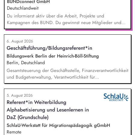
BUNDconnect GmbH
Deutschlandweit
Du informierst aktiv über die Arbeit, Projekte und
Kampagnen des BUND. Du gewinnst neue Mitglieder und
stärkst damit langfristig den Umwelt- und Naturschutz. Du
beantwortest Fragen zu Umwelt-, Arten- und Klimaschutz nach
6. August 2026
bestem Wissen und Gewissen. Du unterstützt Kampagnen
Geschäftsführung/Bildungsreferent*in
und Aktionen, beispielsweise durch das Sammeln von
Unterschriften für Petitionen.
Bildungswerk Berlin der Heinrich-Böll-Stiftung
Berlin, Deutschland
Gesamtsteuerung der Geschäftsstelle, Finanzverantwortlichkeit
und Budgetverwaltung, Verantwortlichkeit für
Zuwendungsanträge, Verwendungsnachweise und
Sachberichte für unterschiedliche Zuwendungsgeber,
5. August 2026
Kommunikation mit Zuwendungsgebern, Personalführung
Referent*in Weiterbildung
(Personalfürsorge, Mitarbeiter*innengespräche), Entwicklung
Alphabetisierung und Lesenlernen in
von Leitlinien des Bildungsprogramms, Gremien- und
politische Vernetzungsarbeit, Durchführung von
DaZ (Grundschule)
Bildungsmaßnahmen, Entwicklung neuer Ideen und Formate
SchlaU-Werkstatt für Migrationspädagogik gGmbH
für politische Erwachsenenbildung.
Remote