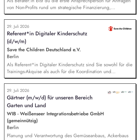
Als Berater:in bist du die erste Ansprechperson für Anfragen
von Non-Profits rund um strategische Finanzierung,
Finanzmanagement und Fundraising. Dabei entwickelst du
den gesamten Prozess von der Anfrage über
29. Juli 2026
Angebotserstellung bis zur eigenverantwortlichen Umsetzung.
Referent*in Digitaler Kinderschutz
Auf Basis der jeweiligen Herausforderungen entwickelst du
(d/w/m)
passgenaue Beratungsprozesse und berätst Organisationen zu
zentralen Fragen ihrer finanziellen Steuerung und
Save the Children Deutschland e.V.
strategischen Weiterentwicklung.
Berlin
Als Referent*in Digitaler Kinderschutz sind Sie sowohl für die
Trainings-Akquise als auch für die Koordination und
Durchführung von ca. zweistündigen Workshops
verantwortlich. Identifikation, Ansprache und Akquise von
29. Juli 2026
Institutionen und Organisationen für Trainings zum sensiblen
Gärtner (m/w/d) für unseren Bereich
Umgang mit Kinderfotos und -videos (z. B. Kitas, Schulen,
Garten und Land
Sportvereine und -verbände, Jugendverbände,
Kinder-/Jugendreiseveranstalter). Eigenständige Konzeption
WIB - Weißenseer Integrationsbetriebe GmbH
und Durchführung zielgruppengerechter Trainings in
(gemeinnützig)
digitalen Formaten sowie in Präsenz bei Auftraggebern.
Berlin
Planung und Verantwortung des Gemüseanbaus, Ackerbaus