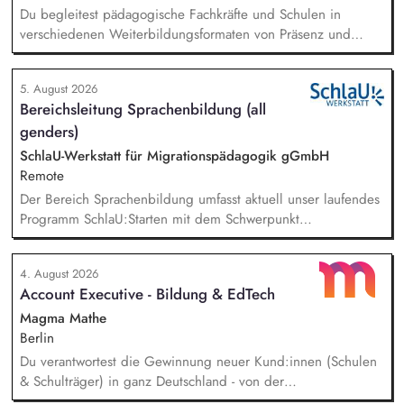
Du begleitest pädagogische Fachkräfte und Schulen in
verschiedenen Weiterbildungsformaten von Präsenz und
Online-Workshops bis hin zu pädogischen Tagen und erstellst
Online-Selbstlernkurse für unsere Plattform schlau-lernen.org.
5. August 2026
Die inhaltlichen Schwerpunkte liegen dabei auf den
Bereichsleitung Sprachenbildung (all
Bereichen Lesen lernen, Mehrsprachigkeitsbewusstsein und
genders)
Alphabetisierung in der Grundschule.
SchlaU-Werkstatt für Migrationspädagogik gGmbH
Remote
Der Bereich Sprachenbildung umfasst aktuell unser laufendes
Programm SchlaU:Starten mit dem Schwerpunkt
"Alphabetisierung in DaZ für die Grundschule" sowie
zukünftig weitere auf Unterrichtsmaterial bezogene Projekte
4. August 2026
mit den Schwerpunkten sprachensensibles und
Account Executive - Bildung & EdTech
rassismuskritisches Deutschlernen von der Grundschule bis in
die Berufliche Bildung. Der Bereich Sprachenbildung
Magma Mathe
entwickelt in seinen Projekten dazu zielgruppengerechte und
Berlin
innovative Unterrichtsmaterialien und begleitet pädagogische
Du verantwortest die Gewinnung neuer Kund:innen (Schulen
Fachkräfte mit daran angeschlossenen
& Schulträger) in ganz Deutschland - von der
Weiterbildungsangeboten online wie offline.
Leadgenerierung bis zum Vertragsabschluss. Dabei arbeitest