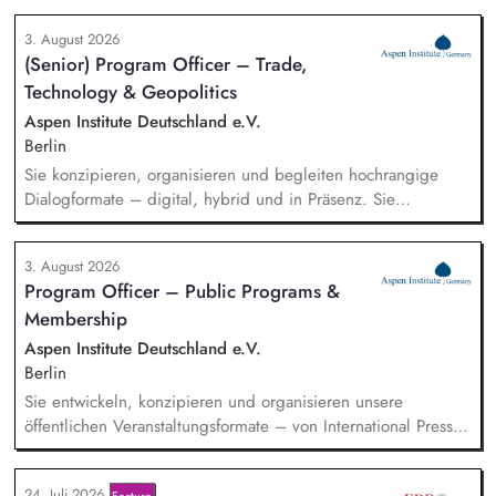
du sowohl mit selbst generierten Leads als auch mit
3. August 2026
qualifizierten Inbound-Anfragen in einem typischen Sales-
(Senior) Program Officer – Trade,
Zyklus von rund zwei Monaten. Außerdem repräsentierst du
Technology & Geopolitics
uns auf Messen, Konferenzen und Veranstaltungen im
Bildungsbereich und trägst aktiv dazu bei, unsere Marke in
Aspen Institute Deutschland e.V.
Deutschland zu etablieren.
Berlin
Sie konzipieren, organisieren und begleiten hochrangige
Dialogformate – digital, hybrid und in Präsenz. Sie
identifizieren aktuelle Entwicklungen in den Bereichen
Handel, Technologie, Geopolitik und wirtschaftliche
3. August 2026
Sicherheit und bereiten diese für Veranstaltungen,
Program Officer – Public Programs &
Hintergrundgespräche, Publikationen und politische
Membership
Diskussionen auf. Sie identifizieren und gewinnen
Referent*innen sowie Diskussionspartner aus Politik,
Aspen Institute Deutschland e.V.
Wirtschaft, Wissenschaft und Zivilgesellschaft.
Berlin
Sie entwickeln, konzipieren und organisieren unsere
öffentlichen Veranstaltungsformate – von International Press
Roundtables, Deep Dive Discussions und Aspen Fireside
Chats bis hin zu besonderen Formaten wie der Aspen
24. Juli 2026
Feature