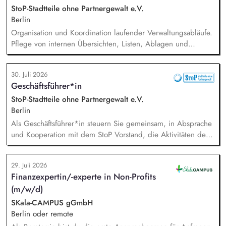
Strategieentwicklung: Entwurf und Umsetzung von
StoP-Stadtteile ohne Partnergewalt e.V.
Wachstumsstrategie und Geschäftsmodellen, Trendanalysen:
Berlin
Frühzeitige Identifikation von Branchen- und
Organisation und Koordination laufender Verwaltungsabläufe.
Regulatoriktrends, Partnermanagement: Aufbau von
Pflege von internen Übersichten, Listen, Ablagen und
strategischen Partnerschaften, Kooperationen und
Dokumentationen. Verwaltung von Terminen, Fristen,
Netzwerken, Akquisition von Aufträgen, Neukunden und
Anfragen und interner Kommunikation. Unterstützung bei der
Projekten.
30. Juli 2026
Organisation von Veranstaltungen (online und in Präsenz).
Geschäftsführer*in
Administrative Unterstützung der Vereinsarbeit, insbesondere
bei der Verwaltung der Mitgliederdaten, Mitgliedsbeiträge,
StoP-Stadtteile ohne Partnergewalt e.V.
Vereinsregister und bei der Organisation von
Berlin
Vereinsgremien.
Als Geschäftsführer*in steuern Sie gemeinsam, in Absprache
und Kooperation mit dem StoP Vorstand, die Aktivitäten der
Bundesfachstelle StoP. Im Einzelnen bedeutet das:
Projektmanagement und Verantwortung für die Umsetzung
29. Juli 2026
des Gesamtprojektes, Gesamtsteuerung und Sicherstellung
Finanzexpertin/-experte in Non-Profits
des wirtschaftlichen Betriebes der Geschäftsstelle und des
(m/w/d)
Vereins (Finanzierung, Controlling), Akquise von
Fördermitteln und Spenden sowie Personalverantwortung für
SKala-CAMPUS gGmbH
die Bundesfachstelle mit 4 Mitarbeitenden.
Berlin oder remote