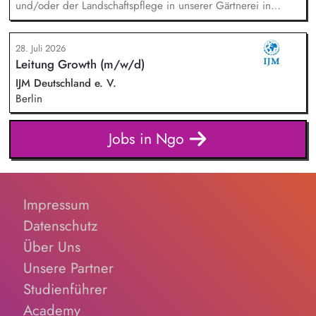
und/oder der Landschaftspflege in unserer Gärtnerei in
Berlin-Malchow, Umsetzung eines zertifizierten Bio-Anbaus,
fachliche Anleitung und Unterstützung der Teilnehmenden
28. Juli 2026
und Beschäftigten, Organisation der Arbeitsabläufe und einer
Leitung Growth (m/w/d)
zweckmäßigen Arbeitsplatzgestaltung, Überwachung der
Einhaltung von Gesundheits-, Arbeitsschutz- und
IJM Deutschland e. V.
Unfallverhütungsvorschriften.
Berlin
Jobs in Ngo
Impressum
Datenschutz
Über Uns
Unsere Partner
Studienführer
Academy