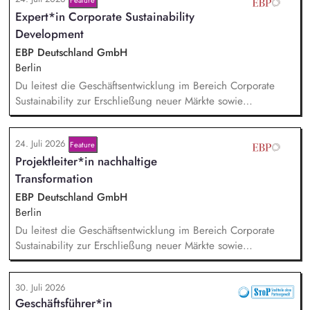
Sicherheit und bereiten diese für Veranstaltungen,
Expert*in Corporate Sustainability
Hintergrundgespräche, Publikationen und politische
Diskussionen auf. Sie identifizieren und gewinnen
Development
Referent*innen sowie Diskussionspartner aus Politik,
EBP Deutschland GmbH
Wirtschaft, Wissenschaft und Zivilgesellschaft.
Berlin
Du leitest die Geschäftsentwicklung im Bereich Corporate
Sustainability zur Erschließung neuer Märkte sowie
Entwicklung von Geschäftsmodellen. Dabei arbeitest du eng
mit einem bestehenden Team zusammen und entwickelst
24. Juli 2026
Feature
dieses gemeinsam mit erfahrenen Projektleiter*innen weiter.
Projektleiter*in nachhaltige
Zu Deinen Aufgaben gehören vor allem:
Strategieentwicklung, Trendanalysen, Partnermanagement
Transformation
sowie Akquisition von Aufträgen, Neukunden und Projekten.
EBP Deutschland GmbH
Berlin
Du leitest die Geschäftsentwicklung im Bereich Corporate
Sustainability zur Erschließung neuer Märkte sowie
Entwicklung von Geschäftsmodellen. Dabei arbeitest du eng
mit einem bestehenden Team zusammen und entwickelst
30. Juli 2026
dieses gemeinsam mit erfahrenen Projektleiter*innen weiter.
Geschäftsführer*in
Zu Deinen Aufgaben gehören vor allem: