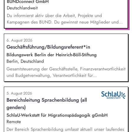
BUNDconnect GmbH
Deutschlandweit
Du informierst aktiv über die Arbeit, Projekte und
Kampagnen des BUND. Du gewinnst neue Mitglieder und
stärkst damit langfristig den Umwelt- und Naturschutz. Du
beantwortest Fragen zu Umwelt-, Arten- und Klimaschutz nach
6. August 2026
bestem Wissen und Gewissen. Du unterstützt Kampagnen
Geschäftsführung/Bildungsreferent*in
und Aktionen, beispielsweise durch das Sammeln von
Unterschriften für Petitionen.
Bildungswerk Berlin der Heinrich-Böll-Stiftung
Berlin, Deutschland
Gesamtsteuerung der Geschäftsstelle, Finanzverantwortlichkeit
und Budgetverwaltung, Verantwortlichkeit für
Zuwendungsanträge, Verwendungsnachweise und
Sachberichte für unterschiedliche Zuwendungsgeber,
5. August 2026
Kommunikation mit Zuwendungsgebern, Personalführung
Bereichsleitung Sprachenbildung (all
(Personalfürsorge, Mitarbeiter*innengespräche), Entwicklung
genders)
von Leitlinien des Bildungsprogramms, Gremien- und
politische Vernetzungsarbeit, Durchführung von
SchlaU-Werkstatt für Migrationspädagogik gGmbH
Bildungsmaßnahmen, Entwicklung neuer Ideen und Formate
Remote
für politische Erwachsenenbildung.
Der Bereich Sprachenbildung umfasst aktuell unser laufendes