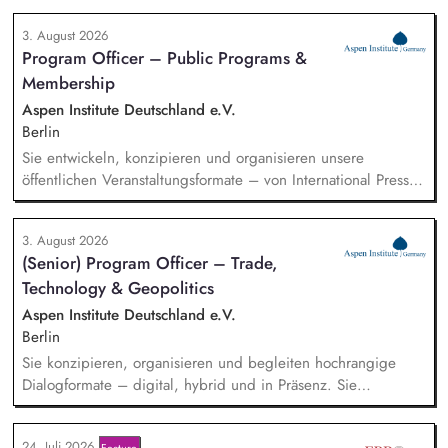
du sowohl mit selbst generierten Leads als auch mit
3. August 2026
qualifizierten Inbound-Anfragen in einem typischen Sales-
Program Officer – Public Programs &
Zyklus von rund zwei Monaten. Außerdem repräsentierst du
Membership
uns auf Messen, Konferenzen und Veranstaltungen im
Bildungsbereich und trägst aktiv dazu bei, unsere Marke in
Aspen Institute Deutschland e.V.
Deutschland zu etablieren.
Berlin
Sie entwickeln, konzipieren und organisieren unsere
öffentlichen Veranstaltungsformate – von International Press
Roundtables, Deep Dive Discussions und Aspen Fireside
Chats bis hin zu besonderen Formaten wie der Aspen
3. August 2026
Summer Party, der Aspen Gala und neuen
(Senior) Program Officer – Trade,
Veranstaltungsformaten. Sie identifizieren aktuelle politische
Technology & Geopolitics
Themen und gewinnen hochrangige Referentinnen sowie
Diskussionspartnerinnen aus Politik, Wirtschaft, Wissenschaft,
Aspen Institute Deutschland e.V.
Medien und Zivilgesellschaft.
Berlin
Sie konzipieren, organisieren und begleiten hochrangige
Dialogformate – digital, hybrid und in Präsenz. Sie
identifizieren aktuelle Entwicklungen in den Bereichen
Handel, Technologie, Geopolitik und wirtschaftliche
24. Juli 2026
Feature