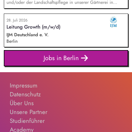
und/oder der Landschaftspflege in unserer Gärtnerei in
Berlin-Malchow, Umsetzung eines zertifizierten Bio-Anbaus,
fachliche Anleitung und Unterstützung der Teilnehmenden
28. Juli 2026
und Beschäftigten, Organisation der Arbeitsabläufe und einer
Leitung Growth (m/w/d)
zweckmäßigen Arbeitsplatzgestaltung, Überwachung der
Einhaltung von Gesundheits-, Arbeitsschutz- und
IJM Deutschland e. V.
Unfallverhütungsvorschriften.
Berlin
Jobs in Berlin
Impressum
Datenschutz
Über Uns
Unsere Partner
Studienführer
Academy