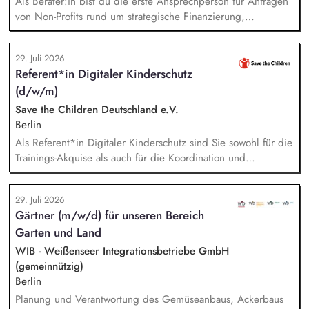
Als Berater:in bist du die erste Ansprechperson für Anfragen
von Non-Profits rund um strategische Finanzierung,
Finanzmanagement und Fundraising. Dabei entwickelst du
den gesamten Prozess von der Anfrage über
29. Juli 2026
Angebotserstellung bis zur eigenverantwortlichen Umsetzung.
Referent*in Digitaler Kinderschutz
Auf Basis der jeweiligen Herausforderungen entwickelst du
(d/w/m)
passgenaue Beratungsprozesse und berätst Organisationen zu
zentralen Fragen ihrer finanziellen Steuerung und
Save the Children Deutschland e.V.
strategischen Weiterentwicklung.
Berlin
Als Referent*in Digitaler Kinderschutz sind Sie sowohl für die
Trainings-Akquise als auch für die Koordination und
Durchführung von ca. zweistündigen Workshops
verantwortlich. Identifikation, Ansprache und Akquise von
29. Juli 2026
Institutionen und Organisationen für Trainings zum sensiblen
Gärtner (m/w/d) für unseren Bereich
Umgang mit Kinderfotos und -videos (z. B. Kitas, Schulen,
Garten und Land
Sportvereine und -verbände, Jugendverbände,
Kinder-/Jugendreiseveranstalter). Eigenständige Konzeption
WIB - Weißenseer Integrationsbetriebe GmbH
und Durchführung zielgruppengerechter Trainings in
(gemeinnützig)
digitalen Formaten sowie in Präsenz bei Auftraggebern.
Berlin
Planung und Verantwortung des Gemüseanbaus, Ackerbaus