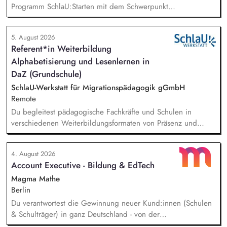
Programm SchlaU:Starten mit dem Schwerpunkt
"Alphabetisierung in DaZ für die Grundschule" sowie
zukünftig weitere auf Unterrichtsmaterial bezogene Projekte
5. August 2026
mit den Schwerpunkten sprachensensibles und
Referent*in Weiterbildung
rassismuskritisches Deutschlernen von der Grundschule bis in
Alphabetisierung und Lesenlernen in
die Berufliche Bildung. Der Bereich Sprachenbildung
entwickelt in seinen Projekten dazu zielgruppengerechte und
DaZ (Grundschule)
innovative Unterrichtsmaterialien und begleitet pädagogische
SchlaU-Werkstatt für Migrationspädagogik gGmbH
Fachkräfte mit daran angeschlossenen
Remote
Weiterbildungsangeboten online wie offline.
Du begleitest pädagogische Fachkräfte und Schulen in
verschiedenen Weiterbildungsformaten von Präsenz und
Online-Workshops bis hin zu pädogischen Tagen und erstellst
Online-Selbstlernkurse für unsere Plattform schlau-lernen.org.
4. August 2026
Die inhaltlichen Schwerpunkte liegen dabei auf den
Account Executive - Bildung & EdTech
Bereichen Lesen lernen, Mehrsprachigkeitsbewusstsein und
Alphabetisierung in der Grundschule.
Magma Mathe
Berlin
Du verantwortest die Gewinnung neuer Kund:innen (Schulen
& Schulträger) in ganz Deutschland - von der
Leadgenerierung bis zum Vertragsabschluss. Dabei arbeitest