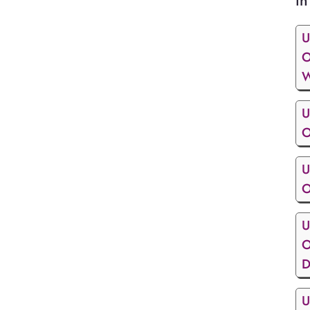
in
U
O
W
U
O
U
O
U
O
D
U