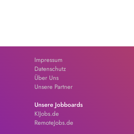
Impressum
Datenschutz
Über Uns
Unsere Partner
Unsere Jobboards
KIJobs.de
RemoteJobs.de