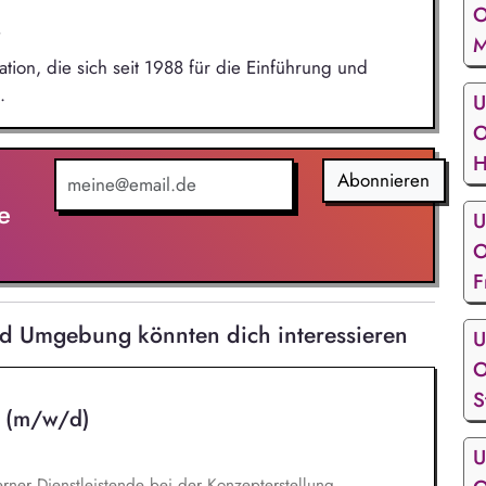
O
M
on, die sich seit 1988 für die Einführung und
.
U
O
H
Abonnieren
e
U
O
F
und Umgebung könnten dich interessieren
U
O
S
n (m/w/d)
U
rner Dienstleistende bei der Konzepterstellung