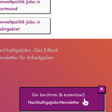
mweltpolitik Jobs in
ortmund
mweltpolitik Jobs in
uhrgebiet
chhaltigeJobs - Das E-Book
wsletter für Arbeitgeber
Der berühmte (& kostenlose!)
NachhaltigeJobs-Newsletter