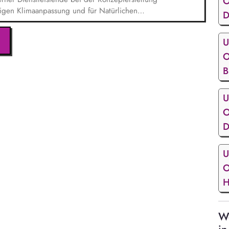
O
tigen Klimaanpassung und für Natürlichen
D
en und Betroffenheiten der Kommune (z. B. Hitze,
on kommunaler Handlungsfelder der Klimaanpassung.
U
t Priorisierung zur Entwicklung von
O
Klimaanpassung als Querschnittsaufgabe in
rukturen.
B
U
O
D
U
O
H
We