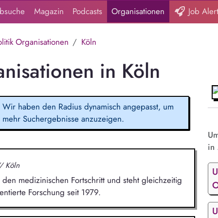
obsuche
Magazin
Podcasts
Organisationen
Job Aler
itik Organisationen
Köln
nisationen in Köln
Wir haben den Radius dynamisch angepasst, um
mehr Suchergebnisse anzuzeigen.
Um
in 
/ Köln
U
den medizinischen Fortschritt und steht gleichzeitig
O
entierte Forschung seit 1979.
U