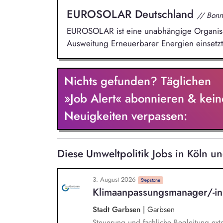
EUROSOLAR Deutschland
// Bonn
EUROSOLAR ist eine unabhängige Organisati
Ausweitung Erneuerbarer Energien einsetzt
Nichts gefunden? Täglichen
»Job Alert« abonnieren & kein
Neuigkeiten verpassen:
Diese Umweltpolitik Jobs in Köln 
3. August 2026
Stepstone
Klimaanpassungsmanager/-i
Stadt Garbsen
|
Garbsen
Steuerung und fachliche Begleitung exte