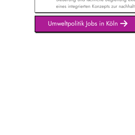
eines integrierten Konzepts zur nachhal
Klimaschutz. Analyse klimatischer Risik
Starkregen, Trockenheit). Identifikati
Umweltpolitik Jobs in Köln
Erarbeitung eines Maßnahmenkatalogs mi
Umsetzungsstrategien. Integration der 
bestehende Verwaltungsprozesse und St