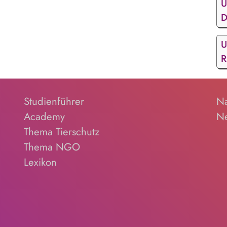
U
D
U
R
Studienführer
Na
Academy
Ne
Thema Tierschutz
Thema NGO
Lexikon