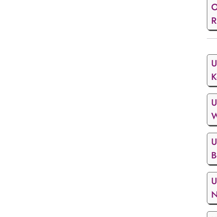
O
R
U
K
U
W
U
B
U